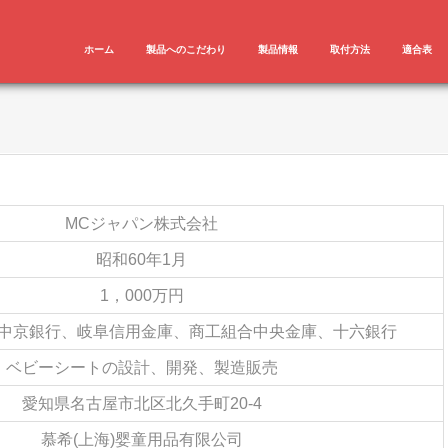
ホーム
製品へのこだわり
製品情報
取付方法
適合表
MCジャパン株式会社
昭和60年1月
1，000万円
、中京銀行、岐阜信用金庫、商工組合中央金庫、十六銀行
ベビーシートの設計、開発、製造販売
愛知県名古屋市北区北久手町20-4
慕希(上海)婴童用品有限公司