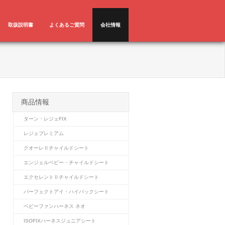
取扱説明書
よくあるご質問
会社情報
商品情報
ターン・レジェFIX
レジェプレミアム
クオーレⅡチャイルドシート
エンジェルベビー・チャイルドシート
エクセレントⅡチャイルドシート
パーフェクトアイ・ハイバックシート
ベビーファンハーネス ネオ
ISOFIXハーネスジュニアシート